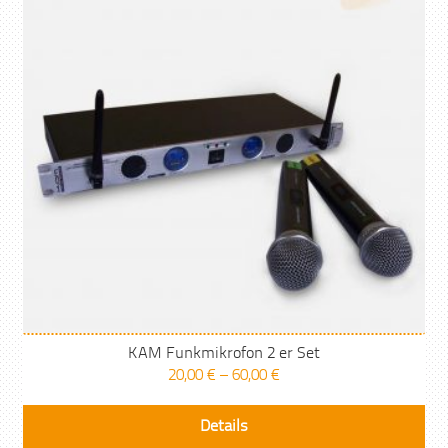
kö
auf
der
Pro
gew
we
KAM Funkmikrofon 2 er Set
20,00
€
–
60,00
€
Die
Details
Pr