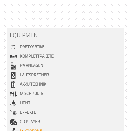
me
Var
auf
Die
EQUIPMENT
Opt
kö
PARTYARTIKEL
auf
KOMPLETTPAKETE
der
Pro
PA ANLAGEN
gew
LAUTSPRECHER
we
AKKU TECHNIK
MISCHPULTE
LICHT
EFFEKTE
CD PLAYER