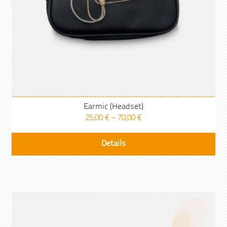
we
Earmic (Headset)
25,00
€
–
70,00
€
Die
Details
Pr
wei
me
Var
auf
Die
Opt