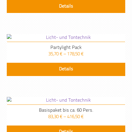
Details
Partylight Pack
35,70
€
–
178,50
€
Details
Basispaket bis ca. 60 Pers.
83,30
€
–
416,50
€