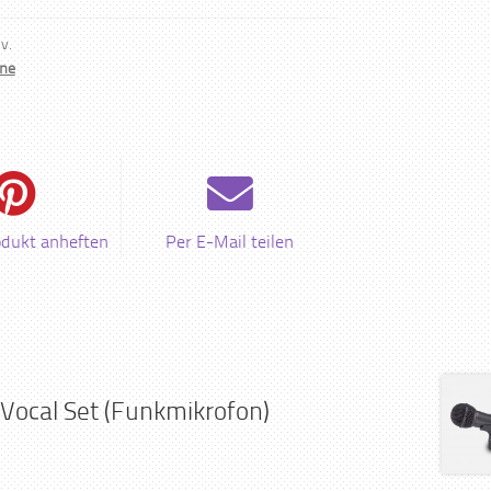
 v.
one
odukt anheften
Per E-Mail teilen
 Vocal Set (Funkmikrofon)