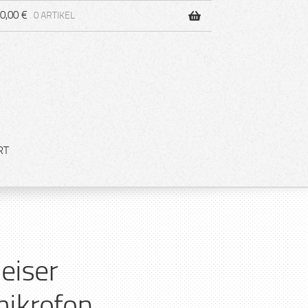
0,00
€
0 ARTIKEL
RT
eiser
ikrofon