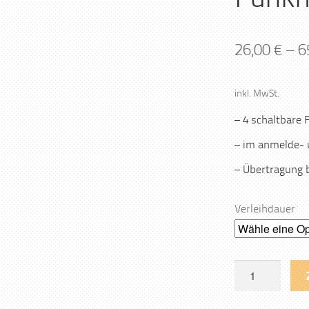
26,00
€
–
6
inkl. MwSt.
– 4 schaltbare
– im anmelde- 
– Übertragung 
Verleihdauer
Sennheiser
Funkmikrofon
Menge