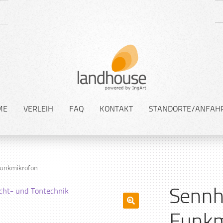
ME
VERLEIH
FAQ
KONTAKT
STANDORTE/ANFAH
Funkmikrofon
Sennh
🔍
Funkm