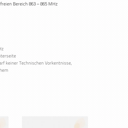
freien Bereich 863 – 865 MHz
Hz
nterseite
arf keiner Technischen Vorkentnisse,
them