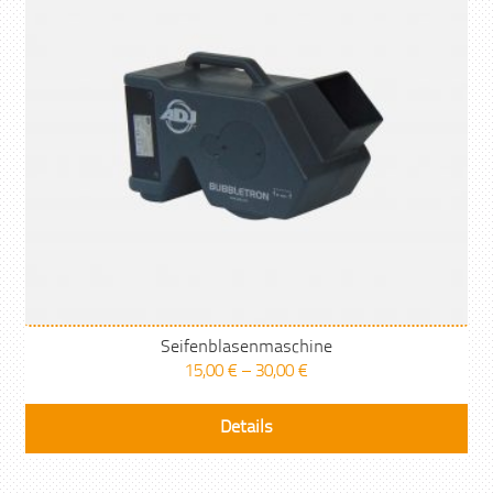
Seifenblasenmaschine
15,00
€
–
30,00
€
Die
Details
Pr
wei