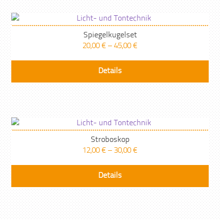
Spiegelkugelset
20,00
€
–
45,00
€
Die
Details
Pr
wei
me
Var
auf
Die
Stroboskop
12,00
€
–
30,00
€
Opt
kö
Die
Details
auf
Pr
der
wei
Pro
me
gew
Var