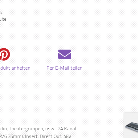
 v.
lte
odukt anheften
Per E-Mail teilen
tudio, Theatergruppen, usw. 24 Kanal
R/6.35mm), Insert, Direct Out, 48V