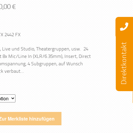
0,00
€
X 2442 FX
Direktkontakt
s, Live und Studio, Theatergruppen, usw. 24
 8x Mic/Line In (XLR/6.35mm), Insert, Direct
tomspannung, 4 Subgruppen, auf Wunsch
ack verbaut…
Zur Merkliste hinzufügen