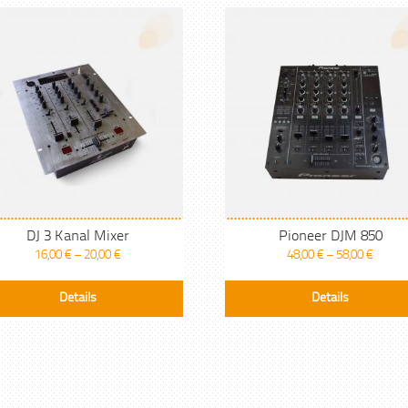
DJ 3 Kanal Mixer
Pioneer DJM 850
16,00
€
–
20,00
€
48,00
€
–
58,00
€
Dieses
Details
Details
Produkt
weist
mehrere
Varianten
auf.