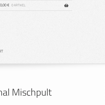
0,00
€
0 ARTIKEL
RT
nal Mischpult