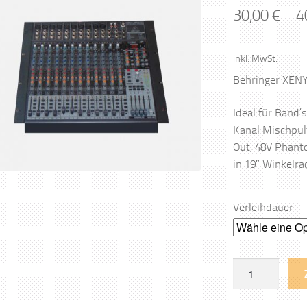
30,00
€
–
4
inkl. MwSt.
Behringer XENY
Ideal für Band’
Kanal Mischpult
Out, 48V Phan
in 19″ Winkelr
Verleihdauer
24
Kanal
Mischpult