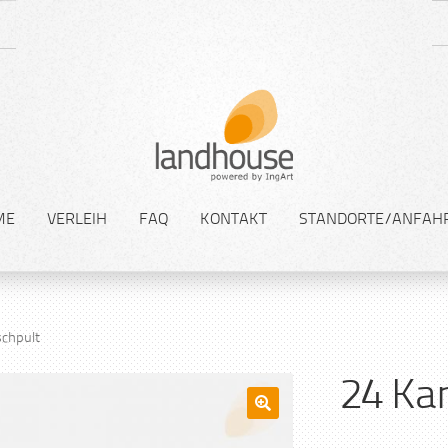
ME
VERLEIH
FAQ
KONTAKT
STANDORTE/ANFAH
schpult
24 Ka
🔍