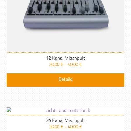
12 Kanal Mischpult
20,00
€
–
40,00
€
Die
Details
Pr
wei
me
Var
auf
Die
24 Kanal Mischpult
30,00
€
–
40,00
€
Opt