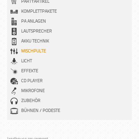
PARTYARTIKEL
auf
KOMPLETTPAKETE
der
Pro
PA ANLAGEN
gew
LAUTSPRECHER
we
AKKU TECHNIK
MISCHPULTE
LICHT
EFFEKTE
CD PLAYER
MIKROFONE
ZUBEHÖR
BÜHNEN / PODESTE