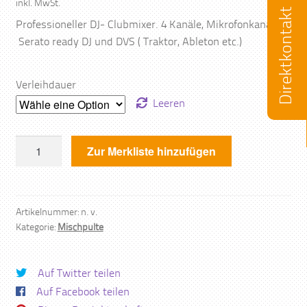
inkl. MwSt.
Direktkontakt
Professioneller DJ- Clubmixer. 4 Kanäle, Mikrofonkanal,
Serato ready DJ und DVS ( Traktor, Ableton etc.)
Verleihdauer
Leeren
Allen
Zur Merkliste hinzufügen
&
Heath
xone
43c
Artikelnummer:
n. v.
Kategorie:
Mischpulte
Menge
Auf Twitter teilen
Auf Facebook teilen